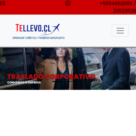
+56946630119 /
23523828
Anterior
Sigu